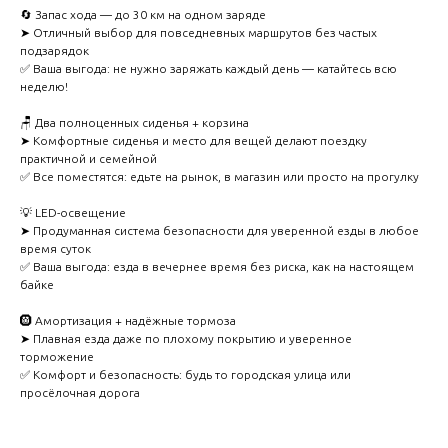
🔄 Запас хода — до 30 км на одном заряде
➤ Отличный выбор для повседневных маршрутов без частых
подзарядок
✅ Ваша выгода: не нужно заряжать каждый день — катайтесь всю
неделю!
🪑 Два полноценных сиденья + корзина
➤ Комфортные сиденья и место для вещей делают поездку
практичной и семейной
✅ Все поместятся: едьте на рынок, в магазин или просто на прогулку
💡 LED-освещение
➤ Продуманная система безопасности для уверенной езды в любое
время суток
✅ Ваша выгода: езда в вечернее время без риска, как на настоящем
байке
🛞 Амортизация + надёжные тормоза
➤ Плавная езда даже по плохому покрытию и уверенное
торможение
✅ Комфорт и безопасность: будь то городская улица или
просёлочная дорога