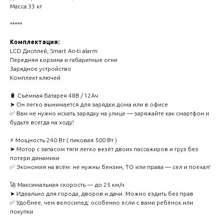
Масса 33 кг
*****
Комплектация:
LCD Дисплей, Smart An-ti alarm
Передняя корзина и габаритные огни
Зарядное устройство
Комплект ключей
🔋 Съёмная батарея 48В / 12Ач
➤ Он легко вынимается для зарядки дома или в офисе
✅ Вам не нужно искать зарядку на улице — заряжайте как смартфон и
будьте всегда на ходу!
⚡️ Мощность 240 Вт ( пиковая 500 Вт )
➤ Мотор с запасом тяги легко везёт двоих пассажиров и груз без
потери динамики
✅ Экономия на всём: не нужны бензин, ТО или права — сел и поехал!
🚀 Максимальная скорость — до 25 км/ч
➤ Идеально для города, дворов и дачи. Можно ездить без прав
✅ Удобнее, чем велосипед: особенно если с вами ребёнок или
покупки