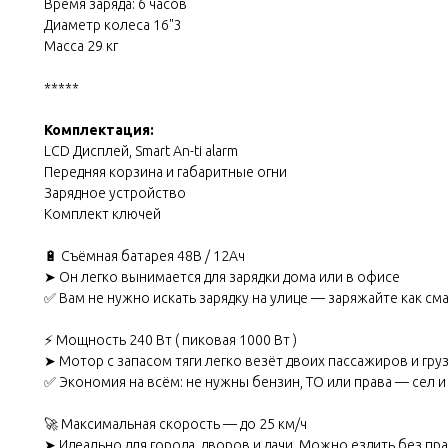
Время заряда: 6 часов
Диаметр колеса 16"3
Масса 29 кг
*****
Комплектация:
LCD Дисплей, Smart An-ti alarm
Передняя корзина и габаритные огни
Зарядное устройство
Комплект ключей
🔋 Съёмная батарея 48В / 12Ач
➤ Он легко вынимается для зарядки дома или в офисе
✅ Вам не нужно искать зарядку на улице — заряжайте как сма
⚡️ Мощность 240 Вт ( пиковая 1000 Вт )
➤ Мотор с запасом тяги легко везёт двоих пассажиров и гру
✅ Экономия на всём: не нужны бензин, ТО или права — сел и
🚀 Максимальная скорость — до 25 км/ч
➤ Идеально для города, дворов и дачи. Можно ездить без пр