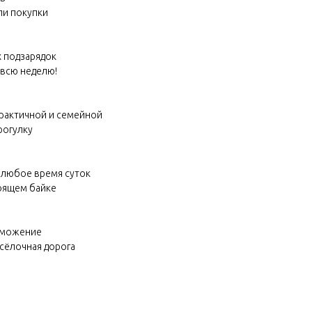
ли покупки
 подзарядок
 всю неделю!
практичной и семейной
рогулку
 любое время суток
тоящем байке
орможение
осёлочная дорога