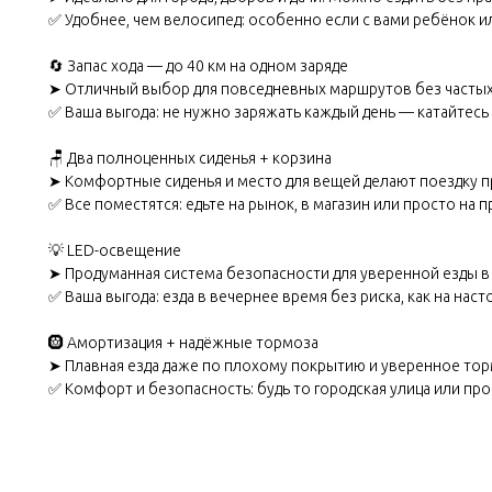
✅ Удобнее, чем велосипед: особенно если с вами ребёнок и
🔄 Запас хода — до 40 км на одном заряде
➤ Отличный выбор для повседневных маршрутов без частых
✅ Ваша выгода: не нужно заряжать каждый день — катайтесь
🪑 Два полноценных сиденья + корзина
➤ Комфортные сиденья и место для вещей делают поездку 
✅ Все поместятся: едьте на рынок, в магазин или просто на п
💡 LED-освещение
➤ Продуманная система безопасности для уверенной езды в
✅ Ваша выгода: езда в вечернее время без риска, как на нас
🛞 Амортизация + надёжные тормоза
➤ Плавная езда даже по плохому покрытию и уверенное т
✅ Комфорт и безопасность: будь то городская улица или пр